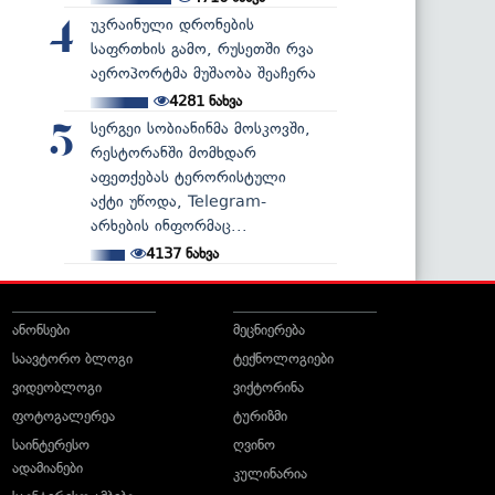
უკრაინული დრონების
4
საფრთხის გამო, რუსეთში რვა
აეროპორტმა მუშაობა შეაჩერა
4281
ნახვა
სერგეი სობიანინმა მოსკოვში,
5
რესტორანში მომხდარ
აფეთქებას ტერორისტული
აქტი უწოდა, Telegram-
არხების ინფორმაც...
4137
ნახვა
ანონსები
მეცნიერება
საავტორო ბლოგი
ტექნოლოგიები
ვიდეობლოგი
ვიქტორინა
ფოტოგალერეა
ტურიზმი
საინტერესო
ღვინო
ადამიანები
კულინარია