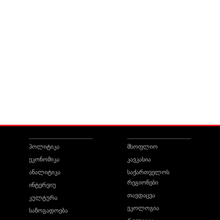
პოლიტიკა
მსოფლიო
ეკონომიკა
კავკასია
ანალიტიკა
საქართველოს
რეგიონები
ინტერვიუ
თავდაცვა
კულტურა
ეკოლოგია
საზოგადოება