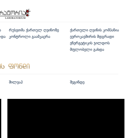
ს
რუსეთმა ქართულ ღვინოზე
ქართული ღვინის კომპანია
ლდა
კონტროლი გაამკაცრა
ევროკავშირის მდგრადი
ენერგეტიკის ჯილდოს
მფლობელი გახდა
შილეაჰ
შეგინდე