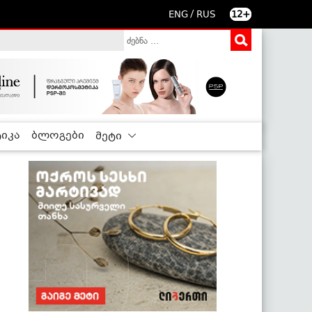
/
ENG
RUS
12+
იკა
ბლოგები
მეტი