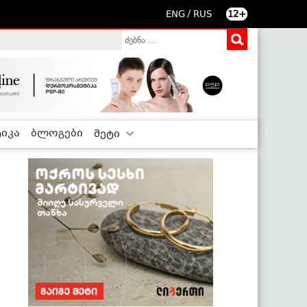
/
ENG
RUS
12+
იკა
ბლოგები
მეტი