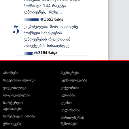
ბომბი და 144 რაკეტა
გამოიყენეს, რუსე...
3653
ნახვა
ვაგრძელებთ შორ მანძილზე
5
მოქმედი სანქციების
გამოყენებას რუსეთის იმ
ობიექტების წინააღმდეგ...
3184
ნახვა
ანონსები
მეცნიერება
საავტორო ბლოგი
ტექნოლოგიები
ვიდეობლოგი
ვიქტორინა
ფოტოგალერეა
ტურიზმი
საინტერესო
ღვინო
ადამიანები
კულინარია
საინტერესო ამბები
მართლწერის
ქრონიკები
შემოწმება