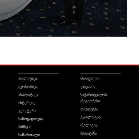
პოლიტიკა
მსოფლიო
ეკონომიკა
კავკასია
ანალიტიკა
საქართველოს
რეგიონები
ინტერვიუ
თავდაცვა
კულტურა
ეკოლოგია
საზოგადოება
რელიგია
ბიზნესი
მედიცინა
სამართალი