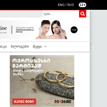
/
ENG
RUS
12+
იკა
ბლოგები
მეტი