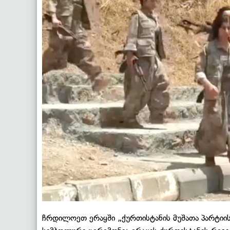
ჩრდილოეთ ერაყში „ქურთისტანის მუშათა პარტიის