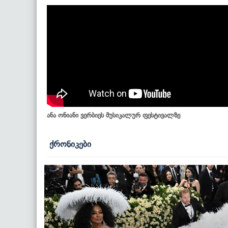
ანა ონიანი ვერბიეს მუსიკალურ ფესტივალზე
ქრონიკები