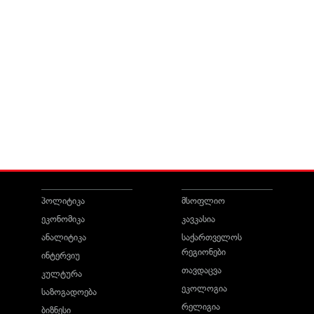
პოლიტიკა
მსოფლიო
ეკონომიკა
კავკასია
ანალიტიკა
საქართველოს
რეგიონები
ინტერვიუ
თავდაცვა
კულტურა
ეკოლოგია
საზოგადოება
რელიგია
ბიზნესი