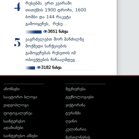
რუსებმა ერთ კვირაში
4
თითქმის 1900 დრონი, 1600
ბომბი და 144 რაკეტა
გამოიყენეს, რუსე...
3651
ნახვა
ვაგრძელებთ შორ მანძილზე
5
მოქმედი სანქციების
გამოყენებას რუსეთის იმ
ობიექტების წინააღმდეგ...
3182
ნახვა
ანონსები
მეცნიერება
საავტორო ბლოგი
ტექნოლოგიები
ვიდეობლოგი
ვიქტორინა
ფოტოგალერეა
ტურიზმი
საინტერესო
ღვინო
ადამიანები
კულინარია
საინტერესო ამბები
მართლწერის