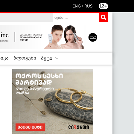
/
ENG
RUS
12+
იკა
ბლოგები
მეტი