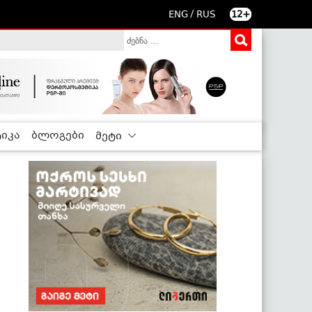
/
ENG
RUS
12+
იკა
ბლოგები
მეტი