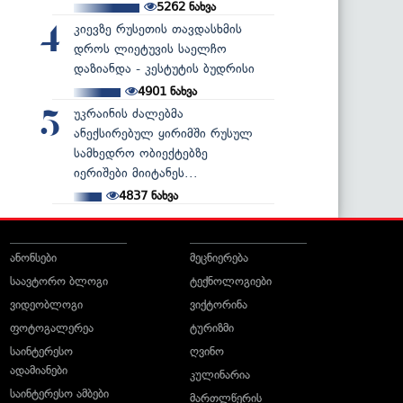
5262
ნახვა
კიევზე რუსეთის თავდასხმის
4
დროს ლიეტუვის საელჩო
დაზიანდა - კესტუტის ბუდრისი
4901
ნახვა
უკრაინის ძალებმა
5
ანექსირებულ ყირიმში რუსულ
სამხედრო ობიექტებზე
იერიშები მიიტანეს...
4837
ნახვა
ანონსები
მეცნიერება
საავტორო ბლოგი
ტექნოლოგიები
ვიდეობლოგი
ვიქტორინა
ფოტოგალერეა
ტურიზმი
საინტერესო
ღვინო
ადამიანები
კულინარია
საინტერესო ამბები
მართლწერის