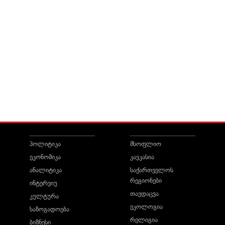
პოლიტიკა
მსოფლიო
ეკონომიკა
კავკასია
ანალიტიკა
საქართველოს
რეგიონები
ინტერვიუ
თავდაცვა
კულტურა
ეკოლოგია
საზოგადოება
რელიგია
ბიზნესი