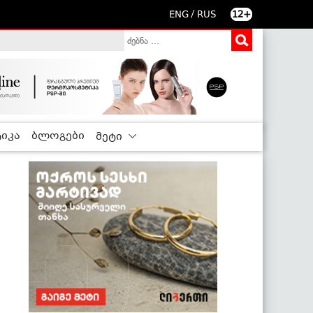
/
ENG
RUS
12+
იკა
ბლოგები
მეტი