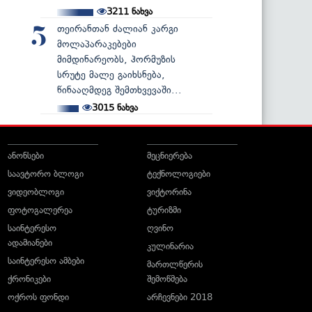
3211
ნახვა
თეირანთან ძალიან კარგი
5
მოლაპარაკებები
მიმდინარეობს, ჰორმუზის
სრუტე მალე გაიხსნება,
წინააღმდეგ შემთხვევაში...
3015
ნახვა
ანონსები
მეცნიერება
საავტორო ბლოგი
ტექნოლოგიები
ვიდეობლოგი
ვიქტორინა
ფოტოგალერეა
ტურიზმი
საინტერესო
ღვინო
ადამიანები
კულინარია
საინტერესო ამბები
მართლწერის
ქრონიკები
შემოწმება
ოქროს ფონდი
არჩევნები 2018