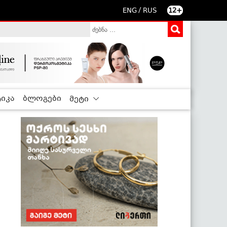
/
ENG
RUS
12+
იკა
ბლოგები
მეტი