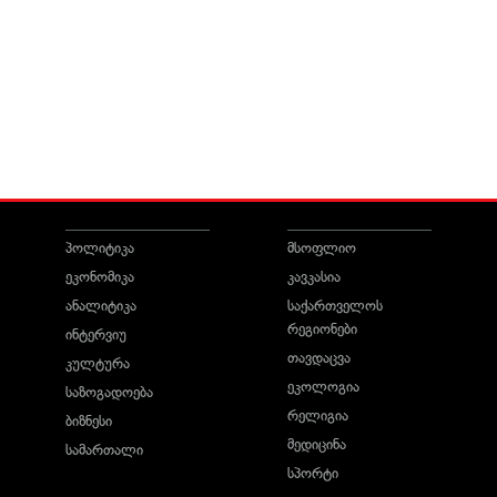
პოლიტიკა
მსოფლიო
ეკონომიკა
კავკასია
ანალიტიკა
საქართველოს
რეგიონები
ინტერვიუ
თავდაცვა
კულტურა
ეკოლოგია
საზოგადოება
რელიგია
ბიზნესი
მედიცინა
სამართალი
სპორტი