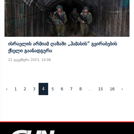
Ისრაელის Არმიამ Ღაზაში „ჰამასის“ Გვირაბების
Ქსელი Გაანადგურა
22 დეკემბერი 2023, 10:06
4
...
‹
1
2
3
5
6
7
8
15
16
›