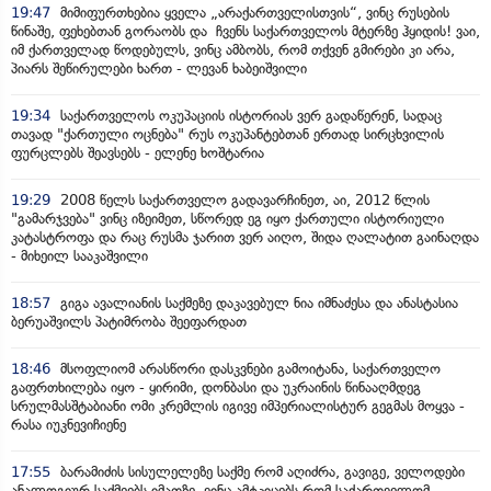
19:47
მიმიფურთხებია ყველა „არაქართველისთვის“, ვინც რუსების
წინაშე, ფეხებთან გორაობს და ჩვენს საქართველოს მტერზე ჰყიდის! ვაი,
იმ ქართველად წოდებულს, ვინც ამბობს, რომ თქვენ გმირები კი არა,
პიარს შეწირულები ხართ - ლევან ხაბეიშვილი
19:34
საქართველოს ოკუპაციის ისტორიას ვერ გადაწერენ, სადაც
თავად "ქართული ოცნება" რუს ოკუპანტებთან ერთად სირცხვილის
ფურცლებს შეავსებს - ელენე ხოშტარია
19:29
2008 წელს საქართველო გადავარჩინეთ, აი, 2012 წლის
"გამარჯვება" ვინც იზეიმეთ, სწორედ ეგ იყო ქართული ისტორიული
კატასტროფა და რაც რუსმა ჯარით ვერ აიღო, შიდა ღალატით გაინაღდა
- მიხეილ სააკაშვილი
18:57
გიგა ავალიანის საქმეზე დაკავებულ ნია იმნაძესა და ანასტასია
ბერუაშვილს პატიმრობა შეეფარდათ
18:46
მსოფლიომ არასწორი დასკვნები გამოიტანა, საქართველო
გაფრთხილება იყო - ყირიმი, დონბასი და უკრაინის წინააღმდეგ
სრულმასშტაბიანი ომი კრემლის იგივე იმპერიალისტურ გეგმას მოყვა -
რასა იუკნევიჩიენე
17:55
ბარამიძის სისულელეზე საქმე რომ აღიძრა, გავიგე, ველოდები
ანალოგიურ საქმეებს იმათზე, ვინც ამტკიცებს რომ საქართველომ