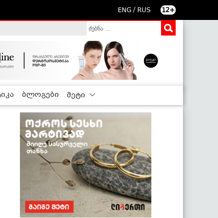
/
ENG
RUS
12+
იკა
ბლოგები
მეტი