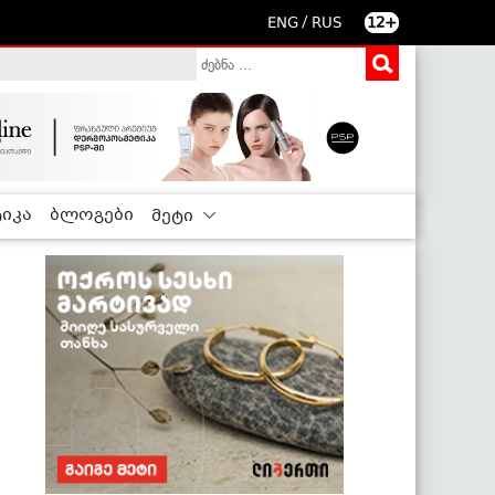
/
ENG
RUS
12+
იკა
ბლოგები
მეტი