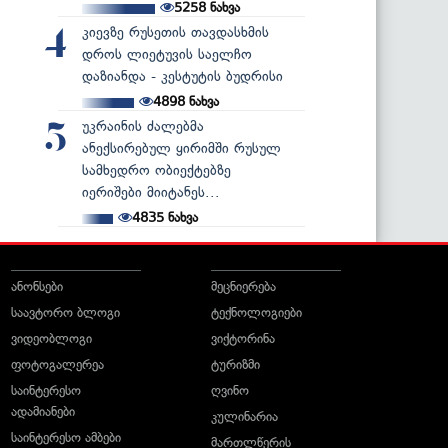
5258
ნახვა
კიევზე რუსეთის თავდასხმის
4
დროს ლიეტუვის საელჩო
დაზიანდა - კესტუტის ბუდრისი
4898
ნახვა
უკრაინის ძალებმა
5
ანექსირებულ ყირიმში რუსულ
სამხედრო ობიექტებზე
იერიშები მიიტანეს...
4835
ნახვა
ანონსები
მეცნიერება
საავტორო ბლოგი
ტექნოლოგიები
ვიდეობლოგი
ვიქტორინა
ფოტოგალერეა
ტურიზმი
საინტერესო
ღვინო
ადამიანები
კულინარია
საინტერესო ამბები
მართლწერის