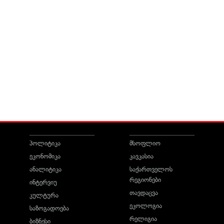
პოლიტიკა
მსოფლიო
ეკონომიკა
კავკასია
ანალიტიკა
საქართველოს
რეგიონები
ინტერვიუ
თავდაცვა
კულტურა
ეკოლოგია
საზოგადოება
რელიგია
ბიზნესი