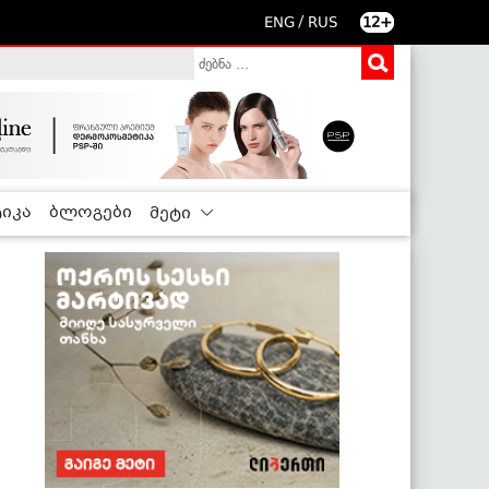
/
ENG
RUS
12+
იკა
ბლოგები
მეტი