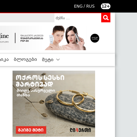
/
ENG
RUS
12+
იკა
ბლოგები
მეტი