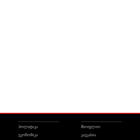
პოლიტიკა
მსოფლიო
ეკონომიკა
კავკასია