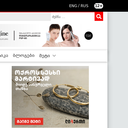
/
ENG
RUS
12+
იკა
ბლოგები
მეტი