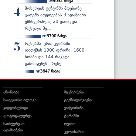
4032
ნახვა
მოსკოვის ცენტრში მდებარე
4
კაფეში აფეთქებას 3 ადამიანი
ემსხვერპლა, 20 დაშავდა -
რუსული მე...
3790
ნახვა
რუსებმა ერთ კვირაში
5
თითქმის 1900 დრონი, 1600
ბომბი და 144 რაკეტა
გამოიყენეს, რუსე...
3647
ნახვა
ანონსები
მეცნიერება
საავტორო ბლოგი
ტექნოლოგიები
ვიდეობლოგი
ვიქტორინა
ფოტოგალერეა
ტურიზმი
საინტერესო
ღვინო
ადამიანები
კულინარია