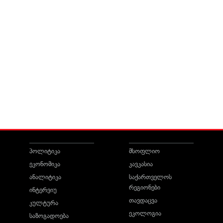
პოლიტიკა
მსოფლიო
ეკონომიკა
კავკასია
ანალიტიკა
საქართველოს
რეგიონები
ინტერვიუ
თავდაცვა
კულტურა
ეკოლოგია
საზოგადოება