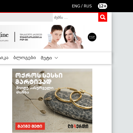
/
ENG
RUS
12+
იკა
ბლოგები
მეტი