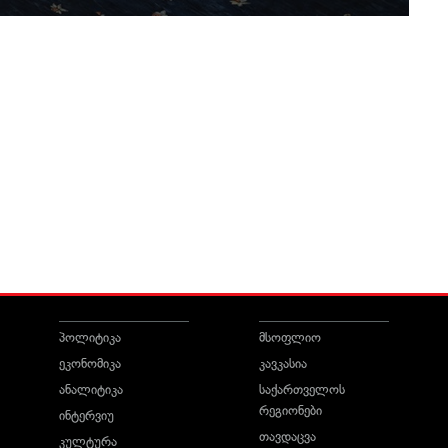
პოლიტიკა
მსოფლიო
ეკონომიკა
კავკასია
ანალიტიკა
საქართველოს
რეგიონები
ინტერვიუ
თავდაცვა
კულტურა