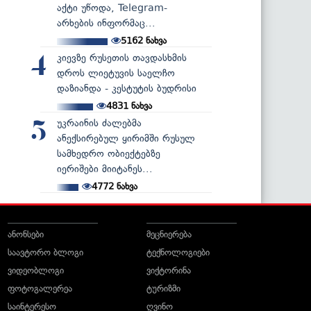
აქტი უწოდა, Telegram-
არხების ინფორმაც...
5162
ნახვა
კიევზე რუსეთის თავდასხმის
4
დროს ლიეტუვის საელჩო
დაზიანდა - კესტუტის ბუდრისი
4831
ნახვა
უკრაინის ძალებმა
5
ანექსირებულ ყირიმში რუსულ
სამხედრო ობიექტებზე
იერიშები მიიტანეს...
4772
ნახვა
ანონსები
მეცნიერება
საავტორო ბლოგი
ტექნოლოგიები
ვიდეობლოგი
ვიქტორინა
ფოტოგალერეა
ტურიზმი
საინტერესო
ღვინო