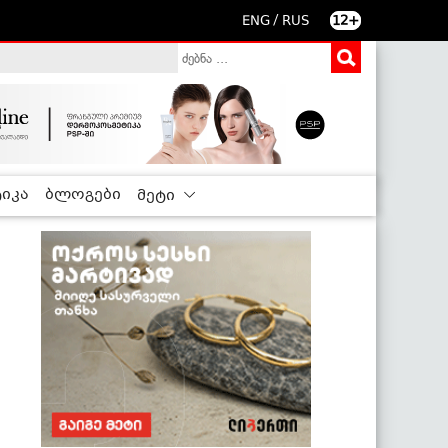
/
ENG
RUS
12+
იკა
ბლოგები
მეტი