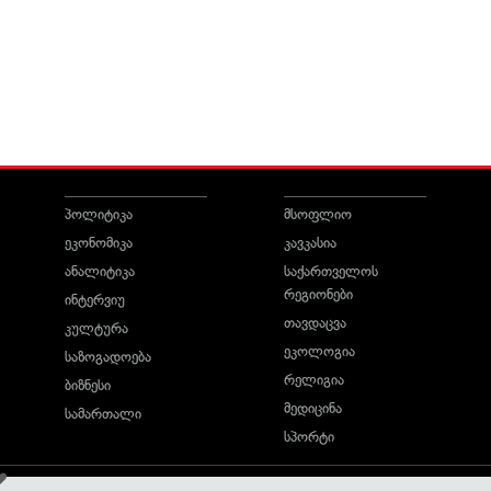
პოლიტიკა
მსოფლიო
ეკონომიკა
კავკასია
ანალიტიკა
საქართველოს
რეგიონები
ინტერვიუ
თავდაცვა
კულტურა
ეკოლოგია
საზოგადოება
რელიგია
ბიზნესი
მედიცინა
სამართალი
სპორტი