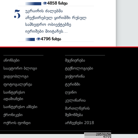
4858
ნახვა
უკრაინის ძალებმა
5
ანექსირებულ ყირიმში რუსულ
სამხედრო ობიექტებზე
იერიშები მიიტანეს...
4796
ნახვა
ანონსები
მეცნიერება
საავტორო ბლოგი
ტექნოლოგიები
ვიდეობლოგი
ვიქტორინა
ფოტოგალერეა
ტურიზმი
საინტერესო
ღვინო
ადამიანები
კულინარია
საინტერესო ამბები
მართლწერის
ქრონიკები
შემოწმება
ოქროს ფონდი
არჩევნები 2018