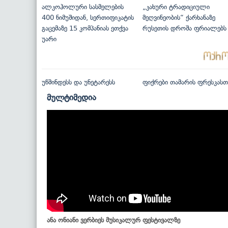
ალკოჰოლური სასმელების
„კახური ტრადიციული
400 ნიმუშიდან, სერთიფიკატის
მეღვინეობის“ ქარხანაზე
გაცემაზე 15 კომპანიას ეთქვა
რუსეთის დროშა ფრიალებს
უარი
უწმინდესს და უნეტარესს
ფიქრები თამარის ფრესკასთ
მულტიმედია
ანა ონიანი ვერბიეს მუსიკალურ ფესტივალზე