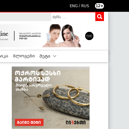
/
ENG
RUS
12+
იკა
ბლოგები
მეტი