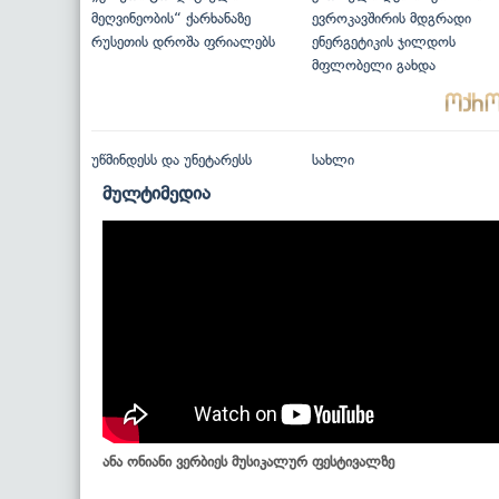
მეღვინეობის“ ქარხანაზე
ევროკავშირის მდგრადი
რუსეთის დროშა ფრიალებს
ენერგეტიკის ჯილდოს
მფლობელი გახდა
უწმინდესს და უნეტარესს
სახლი
მულტიმედია
ანა ონიანი ვერბიეს მუსიკალურ ფესტივალზე