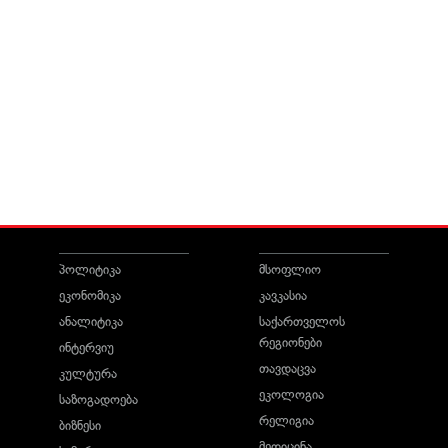
პოლიტიკა
მსოფლიო
ეკონომიკა
კავკასია
ანალიტიკა
საქართველოს
რეგიონები
ინტერვიუ
თავდაცვა
კულტურა
ეკოლოგია
საზოგადოება
რელიგია
ბიზნესი
მედიცინა