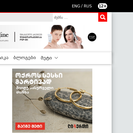
/
ENG
RUS
12+
იკა
ბლოგები
მეტი