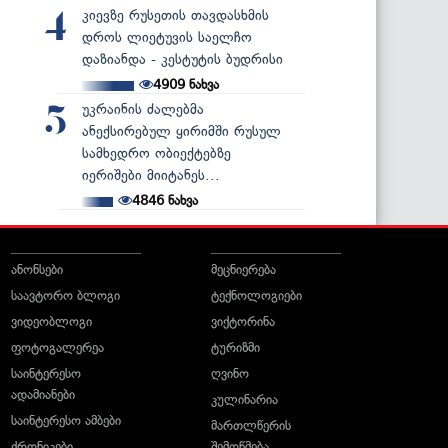
კიევზე რუსეთის თავდასხმის
4
დროს ლიეტუვის საელჩო
დაზიანდა - კესტუტის ბუდრისი
4909
ნახვა
უკრაინის ძალებმა
5
ანექსირებულ ყირიმში რუსულ
სამხედრო ობიექტებზე
იერიშები მიიტანეს...
4846
ნახვა
ანონსები
მეცნიერება
საავტორო ბლოგი
ტექნოლოგიები
ვიდეობლოგი
ვიქტორინა
ფოტოგალერეა
ტურიზმი
საინტერესო
ღვინო
ადამიანები
კულინარია
საინტერესო ამბები
მართლწერის
ქრონიკები
შემოწმება