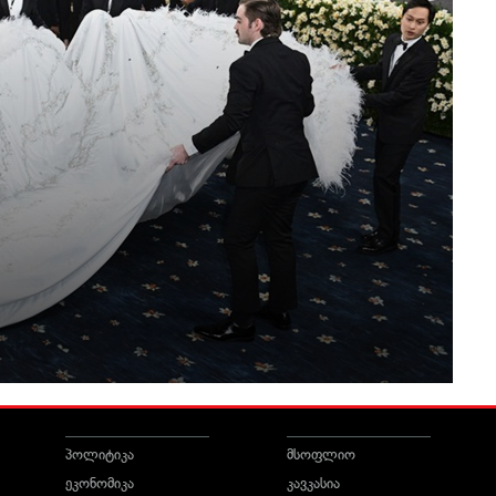
პოლიტიკა
მსოფლიო
ეკონომიკა
კავკასია