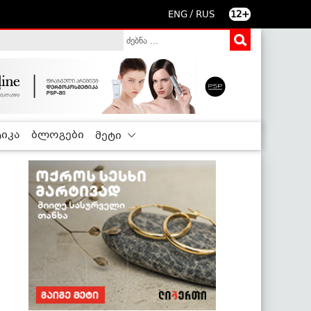
/
ENG
RUS
12+
იკა
ბლოგები
მეტი