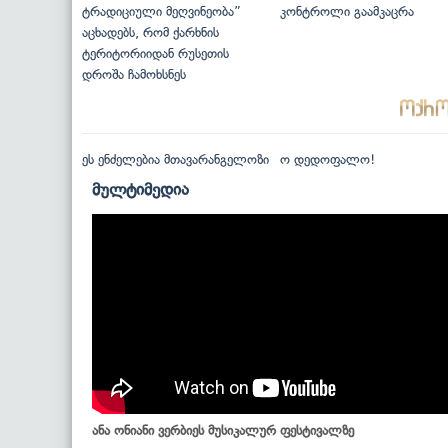
ტრადიციული მეღვინეობა”
კონტროლი გაამკაცრა
აცხადებს, რომ ქარხნის
ტერიტორიიდან რუსეთის
დროშა ჩამოხსნეს
ეს ენძელებია მთავარანგელოზი
ო დედოფალო!
მულტიმედია
ანა ონიანი ვერბიეს მუსიკალურ ფესტივალზე