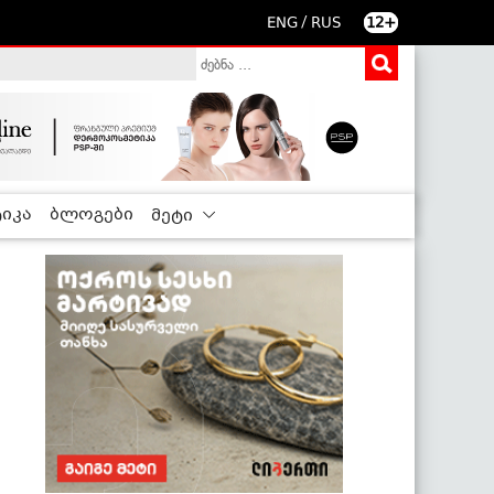
/
ENG
RUS
12+
იკა
ბლოგები
მეტი