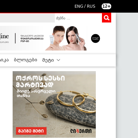
/
ENG
RUS
12+
იკა
ბლოგები
მეტი