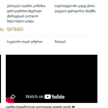
ქართული ღვინის კომპანია
საქართველოში კიდევ ერთი
ევროკავშირის მდგრადი
დაცული ტერიტორია შეიქმნა
ენერგეტიკის ჯილდოს
მფლობელი გახდა
საკუთარი თავის ღმერთი
შილეაჰ
ავერსი სიყვარულით გილოცავთ დედის დღეს ❤️