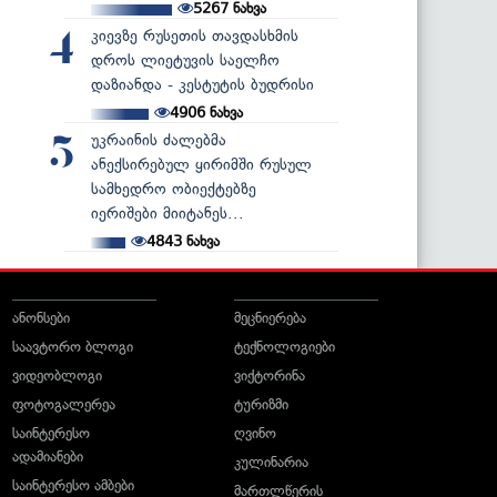
5267
ნახვა
კიევზე რუსეთის თავდასხმის
4
დროს ლიეტუვის საელჩო
დაზიანდა - კესტუტის ბუდრისი
4906
ნახვა
უკრაინის ძალებმა
5
ანექსირებულ ყირიმში რუსულ
სამხედრო ობიექტებზე
იერიშები მიიტანეს...
4843
ნახვა
ანონსები
მეცნიერება
საავტორო ბლოგი
ტექნოლოგიები
ვიდეობლოგი
ვიქტორინა
ფოტოგალერეა
ტურიზმი
საინტერესო
ღვინო
ადამიანები
კულინარია
საინტერესო ამბები
მართლწერის