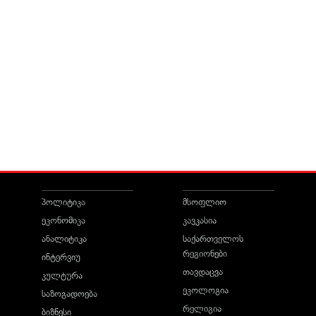
პოლიტიკა
მსოფლიო
ეკონომიკა
კავკასია
ანალიტიკა
საქართველოს
რეგიონები
ინტერვიუ
თავდაცვა
კულტურა
ეკოლოგია
საზოგადოება
რელიგია
ბიზნესი