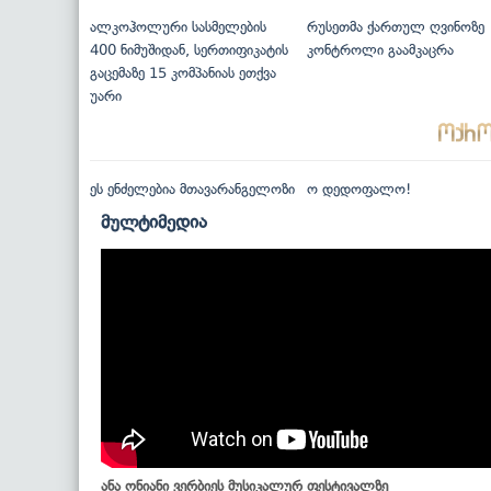
ალკოჰოლური სასმელების
რუსეთმა ქართულ ღვინოზე
400 ნიმუშიდან, სერთიფიკატის
კონტროლი გაამკაცრა
გაცემაზე 15 კომპანიას ეთქვა
უარი
ეს ენძელებია მთავარანგელოზი
ო დედოფალო!
მულტიმედია
ანა ონიანი ვერბიეს მუსიკალურ ფესტივალზე