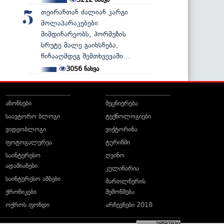
თეირანთან ძალიან კარგი
5
მოლაპარაკებები
მიმდინარეობს, ჰორმუზის
სრუტე მალე გაიხსნება,
წინააღმდეგ შემთხვევაში...
3056
ნახვა
ანონსები
მეცნიერება
საავტორო ბლოგი
ტექნოლოგიები
ვიდეობლოგი
ვიქტორინა
ფოტოგალერეა
ტურიზმი
საინტერესო
ღვინო
ადამიანები
კულინარია
საინტერესო ამბები
მართლწერის
ქრონიკები
შემოწმება
ოქროს ფონდი
არჩევნები 2018