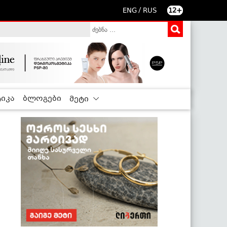
/
ENG
RUS
12+
იკა
ბლოგები
მეტი