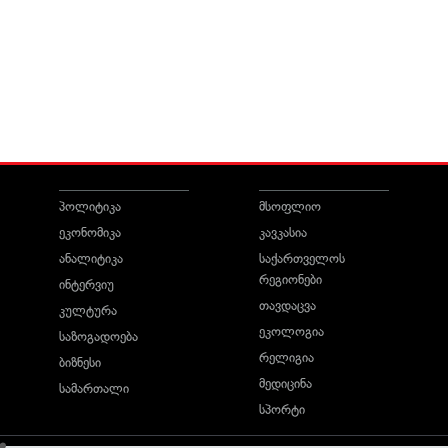
პოლიტიკა
მსოფლიო
ეკონომიკა
კავკასია
ანალიტიკა
საქართველოს
რეგიონები
ინტერვიუ
თავდაცვა
კულტურა
ეკოლოგია
საზოგადოება
რელიგია
ბიზნესი
მედიცინა
სამართალი
სპორტი