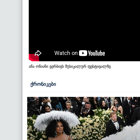
ანა ონიანი ვერბიეს მუსიკალურ ფესტივალზე
ქრონიკები