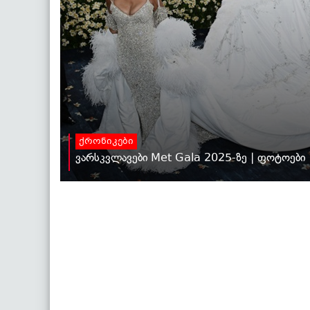
ქრონიკები
ვარსკვლავები Met Gala 2025-ზე | ფოტოები