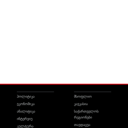
პოლიტიკა
მსოფლიო
ეკონომიკა
კავკასია
ანალიტიკა
საქართველოს
რეგიონები
ინტერვიუ
თავდაცვა
კულტურა