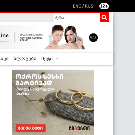
/
ENG
RUS
12+
იკა
ბლოგები
მეტი