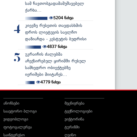
სამ ნავთობგადამამუშავებელ
ქარხა...
5204
ნახვა
კიევზე რუსეთის თავდასხმის
4
დროს ლიეტუვის საელჩო
დაზიანდა - კესტუტის ბუდრისი
4837
ნახვა
უკრაინის ძალებმა
5
ანექსირებულ ყირიმში რუსულ
სამხედრო ობიექტებზე
იერიშები მიიტანეს...
4779
ნახვა
ანონსები
მეცნიერება
საავტორო ბლოგი
ტექნოლოგიები
ვიდეობლოგი
ვიქტორინა
ფოტოგალერეა
ტურიზმი
საინტერესო
ღვინო