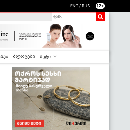
/
ENG
RUS
12+
იკა
ბლოგები
მეტი