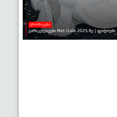
ქრონიკები
ვარსკვლავები Met Gala 2025-ზე | ფოტოები