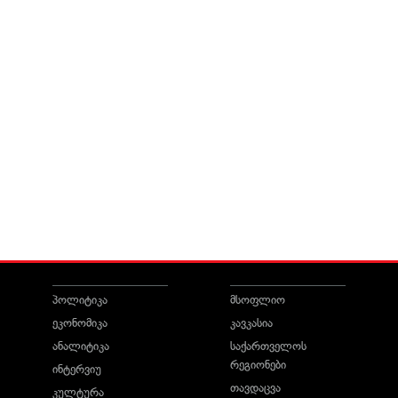
პოლიტიკა
მსოფლიო
ეკონომიკა
კავკასია
ანალიტიკა
საქართველოს
რეგიონები
ინტერვიუ
თავდაცვა
კულტურა