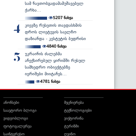
სამ ნავთობგადამამუშავებელ
ქარხა...
5207
ნახვა
კიევზე რუსეთის თავდასხმის
4
დროს ლიეტუვის საელჩო
დაზიანდა - კესტუტის ბუდრისი
4840
ნახვა
უკრაინის ძალებმა
5
ანექსირებულ ყირიმში რუსულ
სამხედრო ობიექტებზე
იერიშები მიიტანეს...
4781
ნახვა
ანონსები
მეცნიერება
საავტორო ბლოგი
ტექნოლოგიები
ვიდეობლოგი
ვიქტორინა
ფოტოგალერეა
ტურიზმი
საინტერესო
ღვინო