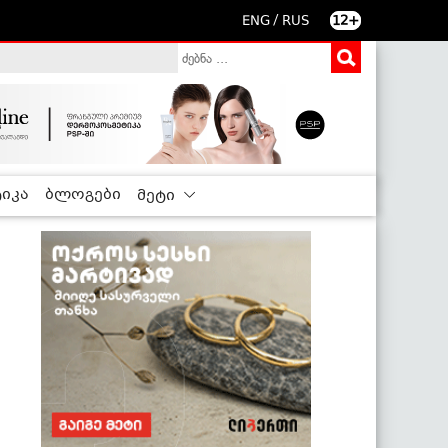
/
ENG
RUS
12+
იკა
ბლოგები
მეტი