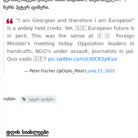
წერს პეტერ ფიშერი.
"I am Georgian and therefore I am European"
is a widely held credo. Yet, 🇬🇪 European future is
in peril. This was the sense at 🇪🇺 Foreign
Minister's meeting today. Opposition leaders in
handcuffs, NGO's under assault, journalists in jail.
Quo vadis 🇬🇪?
pic.twitter.com/z30CK5pKvx
— Peter Fischer (@Diplo_Peter)
June 23, 2025
თემები:
პეტერ ფიშერი
დღის სიახლეები