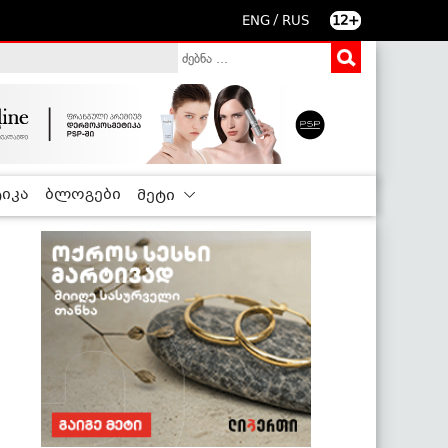
/
ENG
RUS
12+
იკა
ბლოგები
მეტი