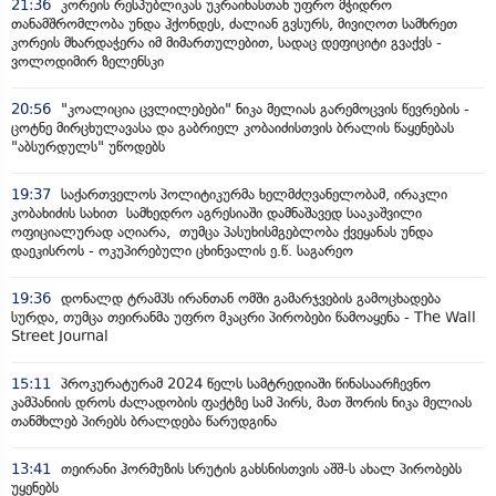
21:36
კორეის რესპუბლიკას უკრაინასთან უფრო მჭიდრო
თანამშრომლობა უნდა ჰქონდეს, ძალიან გვსურს, მივიღოთ სამხრეთ
კორეის მხარდაჭერა იმ მიმართულებით, სადაც დეფიციტი გვაქვს -
ვოლოდიმირ ზელენსკი
20:56
"კოალიცია ცვლილებები" ნიკა მელიას გარემოცვის წევრების -
ცოტნე მირცხულავასა და გაბრიელ კობაიძისთვის ბრალის წაყენებას
"აბსურდულს" უწოდებს
19:37
საქართველოს პოლიტიკურმა ხელმძღვანელობამ, ირაკლი
კობახიძის სახით სამხედრო აგრესიაში დამნაშავედ სააკაშვილი
ოფიციალურად აღიარა, თუმცა პასუხისმგებლობა ქვეყანას უნდა
დაეკისროს - ოკუპირებული ცხინვალის ე.წ. საგარეო
19:36
დონალდ ტრამპს ირანთან ომში გამარჯვების გამოცხადება
სურდა, თუმცა თეირანმა უფრო მკაცრი პირობები წამოაყენა - The Wall
Street Journal
15:11
პროკურატურამ 2024 წელს სამტრედიაში წინასაარჩევნო
კამპანიის დროს ძალადობის ფაქტზე სამ პირს, მათ შორის ნიკა მელიას
თანმხლებ პირებს ბრალდება წარუდგინა
13:41
თეირანი ჰორმუზის სრუტის გახსნისთვის აშშ-ს ახალ პირობებს
უყენებს