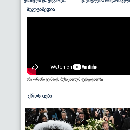
უწმინდესს და უნეტარესს
ეს ენძელებია მთავარანგელ
მულტიმედია
ანა ონიანი ვერბიეს მუსიკალურ ფესტივალზე
ქრონიკები