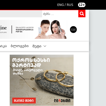
/
ENG
RUS
12+
იკა
ბლოგები
მეტი