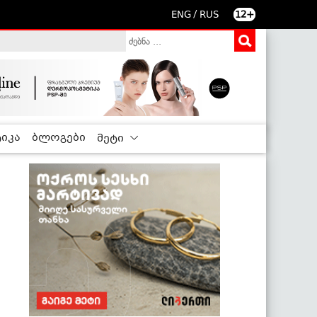
/
ENG
RUS
12+
იკა
ბლოგები
მეტი