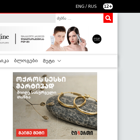
/
ENG
RUS
12+
იკა
ბლოგები
მეტი