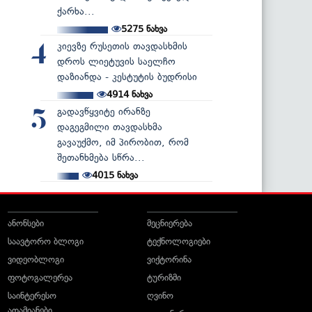
ქარხა...
5275
ნახვა
კიევზე რუსეთის თავდასხმის
4
დროს ლიეტუვის საელჩო
დაზიანდა - კესტუტის ბუდრისი
4914
ნახვა
გადავწყვიტე ირანზე
5
დაგეგმილი თავდასხმა
გავაუქმო, იმ პირობით, რომ
შეთანხმება სწრა...
4015
ნახვა
ანონსები
მეცნიერება
საავტორო ბლოგი
ტექნოლოგიები
ვიდეობლოგი
ვიქტორინა
ფოტოგალერეა
ტურიზმი
საინტერესო
ღვინო
ადამიანები