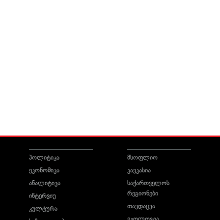
პოლიტიკა
მსოფლიო
ეკონომიკა
კავკასია
ანალიტიკა
საქართველოს
რეგიონები
ინტერვიუ
თავდაცვა
კულტურა
ეკოლოგია