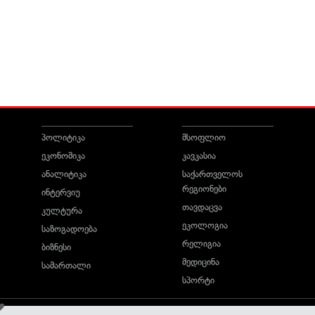
პოლიტიკა
მსოფლიო
ეკონომიკა
კავკასია
ანალიტიკა
საქართველოს
რეგიონები
ინტერვიუ
თავდაცვა
კულტურა
ეკოლოგია
საზოგადოება
რელიგია
ბიზნესი
მედიცინა
სამართალი
სპორტი