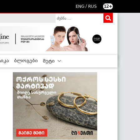
/
ENG
RUS
12+
იკა
ბლოგები
მეტი