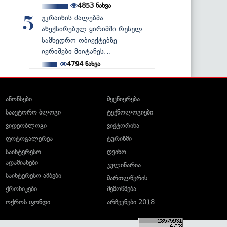
4853
ნახვა
უკრაინის ძალებმა
5
ანექსირებულ ყირიმში რუსულ
სამხედრო ობიექტებზე
იერიშები მიიტანეს...
4794
ნახვა
ანონსები
მეცნიერება
საავტორო ბლოგი
ტექნოლოგიები
ვიდეობლოგი
ვიქტორინა
ფოტოგალერეა
ტურიზმი
საინტერესო
ღვინო
ადამიანები
კულინარია
საინტერესო ამბები
მართლწერის
ქრონიკები
შემოწმება
ოქროს ფონდი
არჩევნები 2018