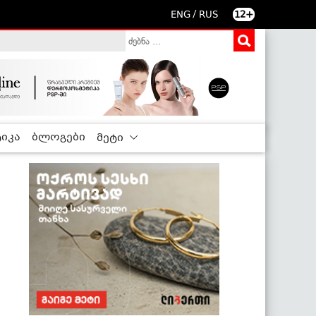
/
ENG
RUS
12+
იკა
ბლოგები
მეტი