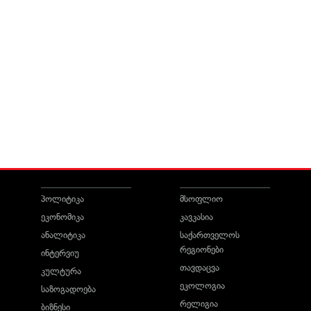
პოლიტიკა
მსოფლიო
ეკონომიკა
კავკასია
ანალიტიკა
საქართველოს
რეგიონები
ინტერვიუ
თავდაცვა
კულტურა
ეკოლოგია
საზოგადოება
რელიგია
ბიზნესი