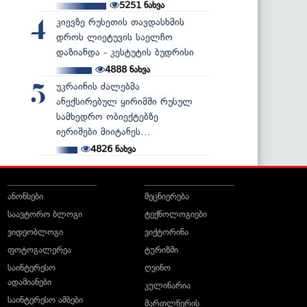
5251
ნახვა
კიევზე რუსეთის თავდასხმის
4
დროს ლიეტუვის საელჩო
დაზიანდა - კესტუტის ბუდრისი
4888
ნახვა
უკრაინის ძალებმა
5
ანექსირებულ ყირიმში რუსულ
სამხედრო ობიექტებზე
იერიშები მიიტანეს...
4826
ნახვა
ანონსები
მეცნიერება
საავტორო ბლოგი
ტექნოლოგიები
ვიდეობლოგი
ვიქტორინა
ფოტოგალერეა
ტურიზმი
საინტერესო
ღვინო
ადამიანები
კულინარია
საინტერესო ამბები
მართლწერის