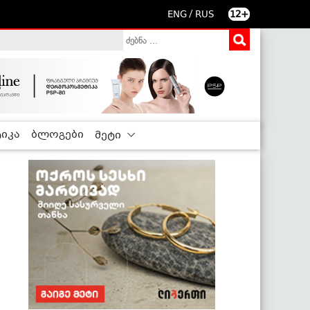
/
ENG
RUS
12+
იკა
ბლოგები
მეტი