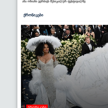
ანა ონიანი ვერბიეს მუსიკალურ ფესტივალზე
ქრონიკები
ქრონიკები