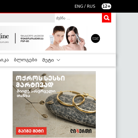
/
ENG
RUS
12+
იკა
ბლოგები
მეტი