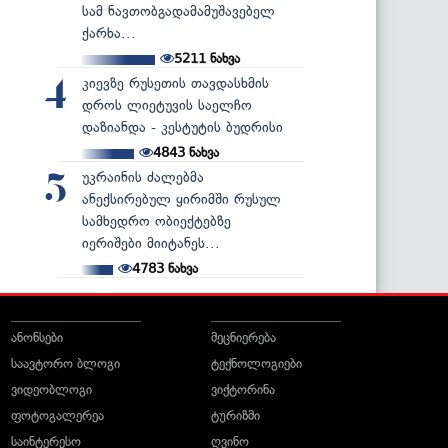
სამ ნავთობგადამამუშავებელ
ქარხა...
5211
ნახვა
კიევზე რუსეთის თავდასხმის
4
დროს ლიეტუვის საელჩო
დაზიანდა - კესტუტის ბუდრისი
4843
ნახვა
უკრაინის ძალებმა
5
ანექსირებულ ყირიმში რუსულ
სამხედრო ობიექტებზე
იერიშები მიიტანეს...
4783
ნახვა
ანონსები
მეცნიერება
საავტორო ბლოგი
ტექნოლოგიები
ვიდეობლოგი
ვიქტორინა
ფოტოგალერეა
ტურიზმი
საინტერესო
ღვინო