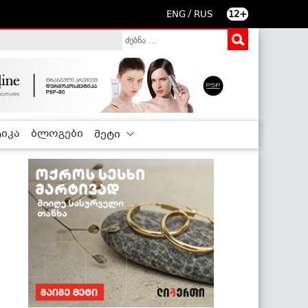
/
ENG
RUS
12+
იკა
ბლოგები
მეტი