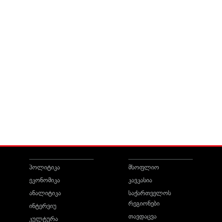
პოლიტიკა
მსოფლიო
ეკონომიკა
კავკასია
ანალიტიკა
საქართველოს
რეგიონები
ინტერვიუ
თავდაცვა
კულტურა