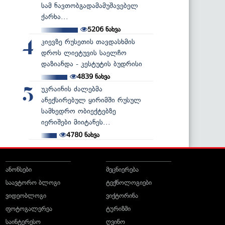
სამ ნავთობგადამამუშავებელ
ქარხა...
5206
ნახვა
კიევზე რუსეთის თავდასხმის
4
დროს ლიეტუვის საელჩო
დაზიანდა - კესტუტის ბუდრისი
4839
ნახვა
უკრაინის ძალებმა
5
ანექსირებულ ყირიმში რუსულ
სამხედრო ობიექტებზე
იერიშები მიიტანეს...
4780
ნახვა
ანონსები
მეცნიერება
საავტორო ბლოგი
ტექნოლოგიები
ვიდეობლოგი
ვიქტორინა
ფოტოგალერეა
ტურიზმი
საინტერესო
ღვინო