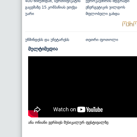
400 ნიმუშიდან, სერთიფიკატის
ევროკავშირის მდგრადი
გაცემაზე 15 კომპანიას ეთქვა
ენერგეტიკის ჯილდოს
უარი
მფლობელი გახდა
უწმინდესს და უნეტარესს
თეთრი ფოთოლი
მულტიმედია
ანა ონიანი ვერბიეს მუსიკალურ ფესტივალზე