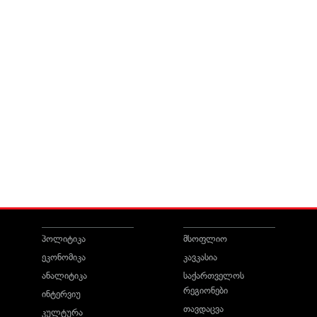
პოლიტიკა
მსოფლიო
ეკონომიკა
კავკასია
ანალიტიკა
საქართველოს
რეგიონები
ინტერვიუ
თავდაცვა
კულტურა