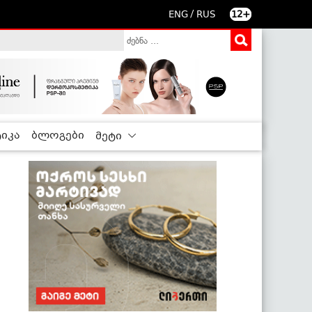
/
ENG
RUS
12+
იკა
ბლოგები
მეტი