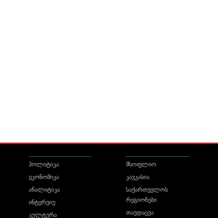
პოლიტიკა
მსოფლიო
ეკონომიკა
კავკასია
ანალიტიკა
საქართველოს
რეგიონები
ინტერვიუ
თავდაცვა
კულტურა