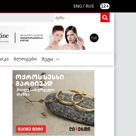
/
ENG
RUS
12+
იკა
ბლოგები
მეტი