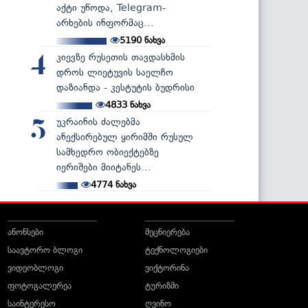
აქტი უწოდა, Telegram-
არხების ინფორმაც...
5190
ნახვა
კიევზე რუსეთის თავდასხმის
4
დროს ლიეტუვის საელჩო
დაზიანდა - კესტუტის ბუდრისი
4833
ნახვა
უკრაინის ძალებმა
5
ანექსირებულ ყირიმში რუსულ
სამხედრო ობიექტებზე
იერიშები მიიტანეს...
4774
ნახვა
ანონსები
მეცნიერება
საავტორო ბლოგი
ტექნოლოგიები
ვიდეობლოგი
ვიქტორინა
ფოტოგალერეა
ტურიზმი
საინტერესო
ღვინო