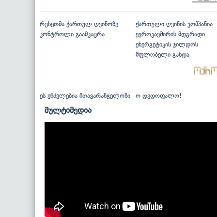
რუსეთმა ქართულ ღვინოზე
ქართული ღვინის კომპანია
კონტროლი გაამკაცრა
ევროკავშირის მდგრადი
ენერგეტიკის ჯილდოს
მფლობელი გახდა
ეს ენძელებია მთავარანგელოზი
ო დედოფალო!
მულტიმედია