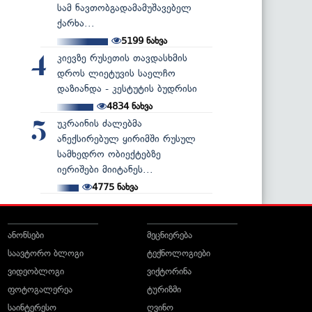
სამ ნავთობგადამამუშავებელ
ქარხა...
5199
ნახვა
კიევზე რუსეთის თავდასხმის
4
დროს ლიეტუვის საელჩო
დაზიანდა - კესტუტის ბუდრისი
4834
ნახვა
უკრაინის ძალებმა
5
ანექსირებულ ყირიმში რუსულ
სამხედრო ობიექტებზე
იერიშები მიიტანეს...
4775
ნახვა
ანონსები
მეცნიერება
საავტორო ბლოგი
ტექნოლოგიები
ვიდეობლოგი
ვიქტორინა
ფოტოგალერეა
ტურიზმი
საინტერესო
ღვინო