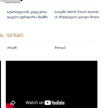
საქართველოში კიდევ ერთი
ბათუმმა World Travel Awards-
დაცული ტერიტორია შეიქმნა
ის პრესტიჟული ჯილდო მიიღო
არავინ
შილეაჰ