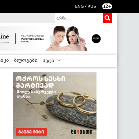
/
ENG
RUS
12+
იკა
ბლოგები
მეტი