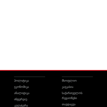
პოლიტიკა
მსოფლიო
ეკონომიკა
კავკასია
ანალიტიკა
საქართველოს
რეგიონები
ინტერვიუ
თავდაცვა
კულტურა