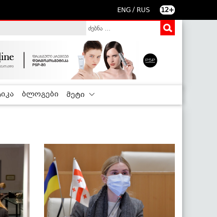
/
ENG
RUS
12+
იკა
ბლოგები
მეტი