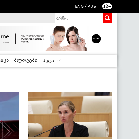
/
ENG
RUS
12+
იკა
ბლოგები
მეტი