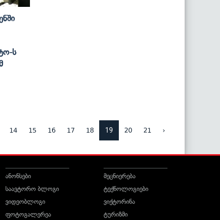
ენში
ტო-Ს
მ
19
14
15
16
17
18
20
21
›
ანონსები
მეცნიერება
საავტორო ბლოგი
ტექნოლოგიები
ვიდეობლოგი
ვიქტორინა
ფოტოგალერეა
ტურიზმი