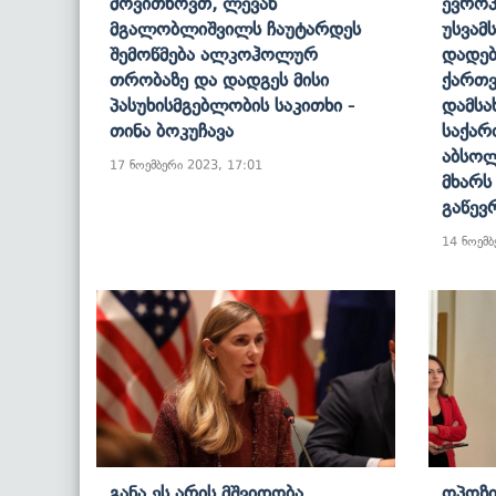
Მოვითხოვთ, Ლევან
Ევროპ
Მგალობლიშვილს Ჩაუტარდეს
Უსვამ
Შემოწმება Ალკოჰოლურ
Დადებ
Თრობაზე Და Დადგეს Მისი
Ქართვ
Პასუხისმგებლობის Საკითხი -
Დამსა
Თინა Ბოკუჩავა
Საქა
Აბსო
17 ნოემბერი 2023, 17:01
Მხარს
Გაწევ
14 ნოემბ
Განა Ეს Არის Მშვიდობა,
Ოპოზი