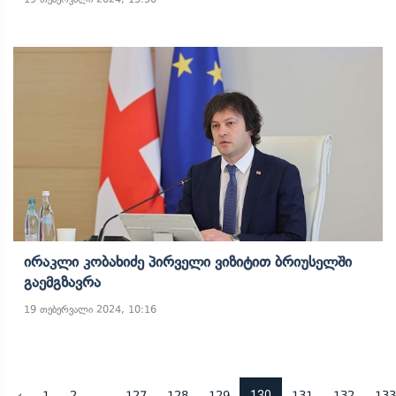
Ირაკლი Კობახიძე Პირველი Ვიზიტით Ბრიუსელში
Გაემგზავრა
19 თებერვალი 2024, 10:16
...
130
‹
1
2
127
128
129
131
132
133