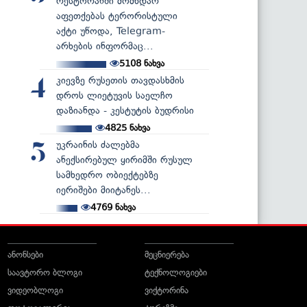
რესტორანში მომხდარ
აფეთქებას ტერორისტული
აქტი უწოდა, Telegram-
არხების ინფორმაც...
5108
ნახვა
კიევზე რუსეთის თავდასხმის
4
დროს ლიეტუვის საელჩო
დაზიანდა - კესტუტის ბუდრისი
4825
ნახვა
უკრაინის ძალებმა
5
ანექსირებულ ყირიმში რუსულ
სამხედრო ობიექტებზე
იერიშები მიიტანეს...
4769
ნახვა
ანონსები
მეცნიერება
საავტორო ბლოგი
ტექნოლოგიები
ვიდეობლოგი
ვიქტორინა