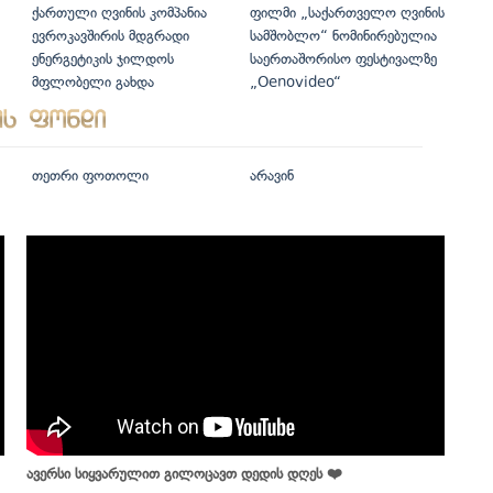
ქართული ღვინის კომპანია
ფილმი „საქართველო ღვინის
ევროკავშირის მდგრადი
სამშობლო“ ნომინირებულია
ენერგეტიკის ჯილდოს
საერთაშორისო ფესტივალზე
მფლობელი გახდა
„Oenovideo“
თეთრი ფოთოლი
არავინ
ავერსი სიყვარულით გილოცავთ დედის დღეს ❤️