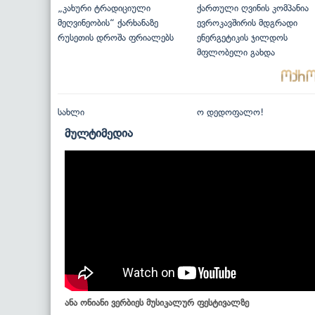
„კახური ტრადიციული
ქართული ღვინის კომპანია
მეღვინეობის“ ქარხანაზე
ევროკავშირის მდგრადი
რუსეთის დროშა ფრიალებს
ენერგეტიკის ჯილდოს
მფლობელი გახდა
სახლი
ო დედოფალო!
მულტიმედია
ანა ონიანი ვერბიეს მუსიკალურ ფესტივალზე