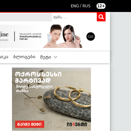
/
ENG
RUS
12+
იკა
ბლოგები
მეტი