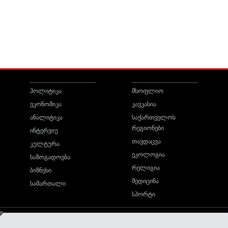
პოლიტიკა
მსოფლიო
ეკონომიკა
კავკასია
ანალიტიკა
საქართველოს
რეგიონები
ინტერვიუ
თავდაცვა
კულტურა
ეკოლოგია
საზოგადოება
რელიგია
ბიზნესი
მედიცინა
სამართალი
სპორტი