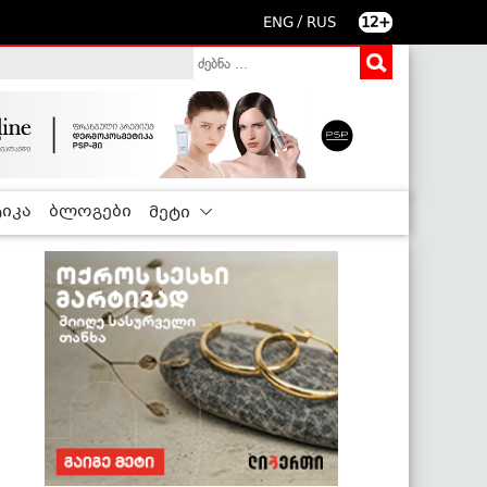
/
ENG
RUS
12+
იკა
ბლოგები
მეტი