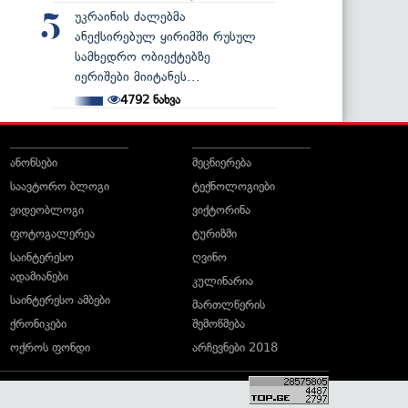
უკრაინის ძალებმა
5
ანექსირებულ ყირიმში რუსულ
სამხედრო ობიექტებზე
იერიშები მიიტანეს...
4792
ნახვა
ანონსები
მეცნიერება
საავტორო ბლოგი
ტექნოლოგიები
ვიდეობლოგი
ვიქტორინა
ფოტოგალერეა
ტურიზმი
საინტერესო
ღვინო
ადამიანები
კულინარია
საინტერესო ამბები
მართლწერის
ქრონიკები
შემოწმება
ოქროს ფონდი
არჩევნები 2018