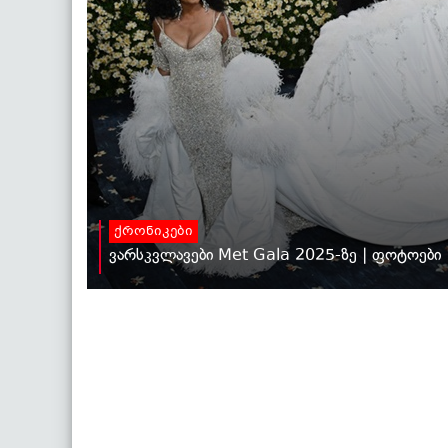
ქრონიკები
ვარსკვლავები Met Gala 2025-ზე | ფოტოები