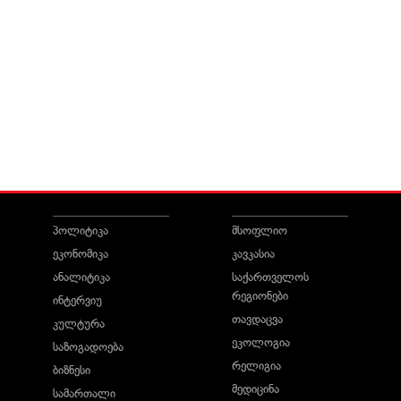
პოლიტიკა
მსოფლიო
ეკონომიკა
კავკასია
ანალიტიკა
საქართველოს
რეგიონები
ინტერვიუ
თავდაცვა
კულტურა
ეკოლოგია
საზოგადოება
რელიგია
ბიზნესი
მედიცინა
სამართალი