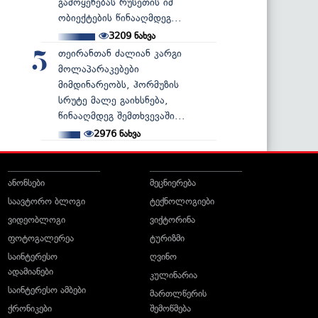
გამოყენებას რუსეთის იმ
ობიექტების წინააღმდეგ...
3209
ნახვა
თეირანთან ძალიან კარგი
5
მოლაპარაკებები
მიმდინარეობს, ჰორმუზის
სრუტე მალე გაიხსნება,
წინააღმდეგ შემთხვევაში...
2976
ნახვა
ანონსები
მეცნიერება
საავტორო ბლოგი
ტექნოლოგიები
ვიდეობლოგი
ვიქტორინა
ფოტოგალერეა
ტურიზმი
საინტერესო
ღვინო
ადამიანები
კულინარია
საინტერესო ამბები
მართლწერის
ქრონიკები
შემოწმება