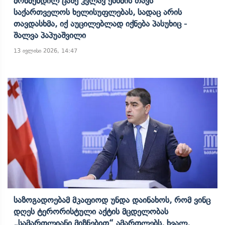
Მოწმენდილ Ცაზე Კვლავ Ესხმის Თავს
Საქართველოს Ხელისუფლებას, Სადაც Არის
Თავდასხმა, Იქ Აუცილებლად Იქნება Პასუხიც -
Შალვა Პაპუაშვილი
13 ივლისი 2026, 14:47
Საზოგადოებამ Მკაფიოდ Უნდა Დაინახოს, Რომ Ვინც
Დღეს Ტერორისტული Აქტის Მცდელობას
„სამართლიანი Მიზნებით“ Ამართლებს, Ხვალ,