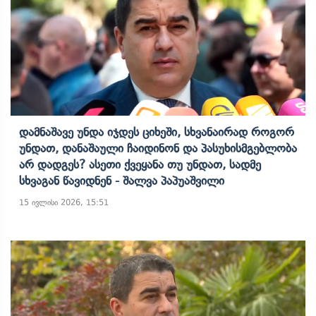
Დამნაშავე Უნდა Იჯდეს Ციხეში, Სხვანაირად Როგორ
Უნდათ, Დანაშაული Ჩაიდინონ Და Პასუხისმგებლობა
Არ Დადგეს? Ასეთი Ქვეყანა Თუ Უნდათ, Სადმე
Სხვაგან Წავიდნენ - Შალვა Პაპუაშვილი
15 ივლისი 2026, 15:51