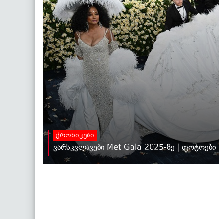
ქრონიკები
ვარსკვლავები Met Gala 2025-ზე | ფოტოები