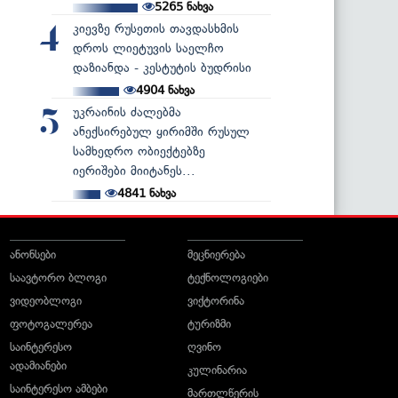
5265
ნახვა
კიევზე რუსეთის თავდასხმის
4
დროს ლიეტუვის საელჩო
დაზიანდა - კესტუტის ბუდრისი
4904
ნახვა
უკრაინის ძალებმა
5
ანექსირებულ ყირიმში რუსულ
სამხედრო ობიექტებზე
იერიშები მიიტანეს...
4841
ნახვა
ანონსები
მეცნიერება
საავტორო ბლოგი
ტექნოლოგიები
ვიდეობლოგი
ვიქტორინა
ფოტოგალერეა
ტურიზმი
საინტერესო
ღვინო
ადამიანები
კულინარია
საინტერესო ამბები
მართლწერის