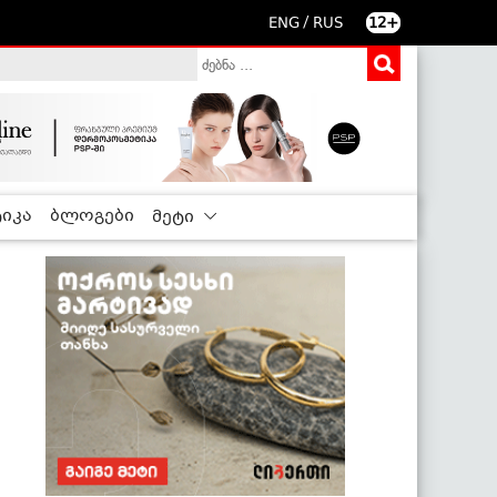
/
ENG
RUS
12+
იკა
ბლოგები
მეტი