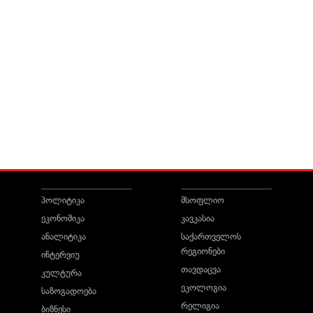
პოლიტიკა
მსოფლიო
ეკონომიკა
კავკასია
ანალიტიკა
საქართველოს
რეგიონები
ინტერვიუ
თავდაცვა
კულტურა
ეკოლოგია
საზოგადოება
რელიგია
ბიზნესი