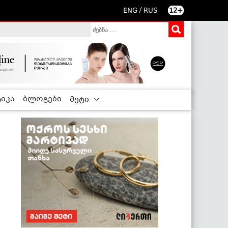
/
ENG
RUS
12+
იკა
ბლოგები
მეტი