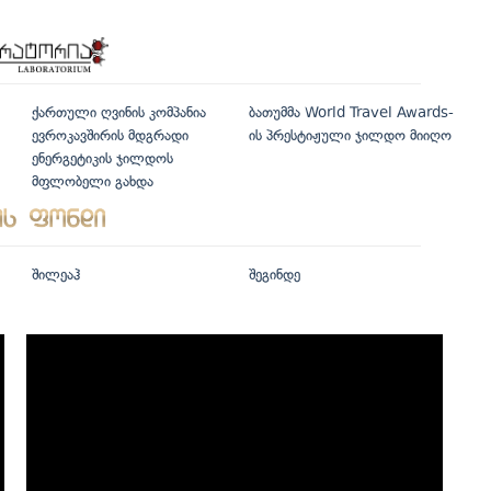
ქართული ღვინის კომპანია
ბათუმმა World Travel Awards-
ევროკავშირის მდგრადი
ის პრესტიჟული ჯილდო მიიღო
ენერგეტიკის ჯილდოს
მფლობელი გახდა
შილეაჰ
შეგინდე