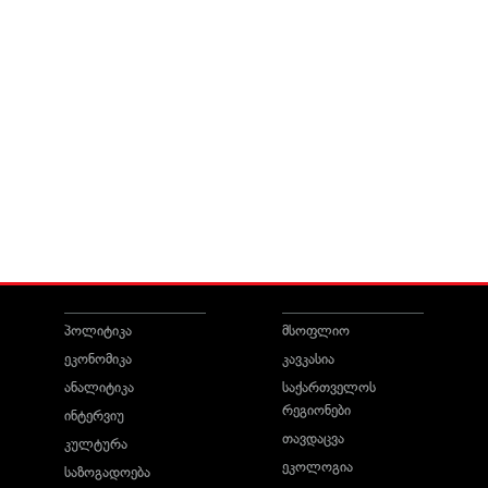
პოლიტიკა
მსოფლიო
ეკონომიკა
კავკასია
ანალიტიკა
საქართველოს
რეგიონები
ინტერვიუ
თავდაცვა
კულტურა
ეკოლოგია
საზოგადოება