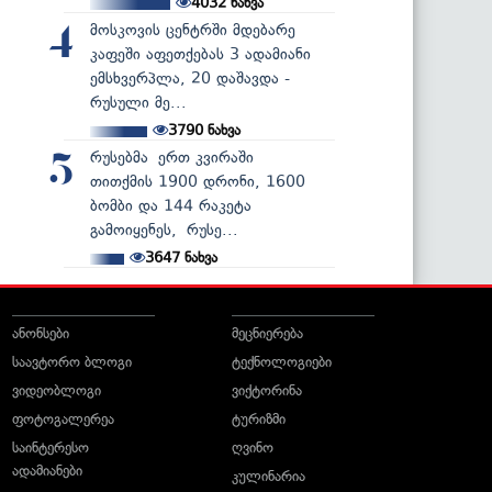
4032
ნახვა
მოსკოვის ცენტრში მდებარე
4
კაფეში აფეთქებას 3 ადამიანი
ემსხვერპლა, 20 დაშავდა -
რუსული მე...
3790
ნახვა
რუსებმა ერთ კვირაში
5
თითქმის 1900 დრონი, 1600
ბომბი და 144 რაკეტა
გამოიყენეს, რუსე...
3647
ნახვა
ანონსები
მეცნიერება
საავტორო ბლოგი
ტექნოლოგიები
ვიდეობლოგი
ვიქტორინა
ფოტოგალერეა
ტურიზმი
საინტერესო
ღვინო
ადამიანები
კულინარია