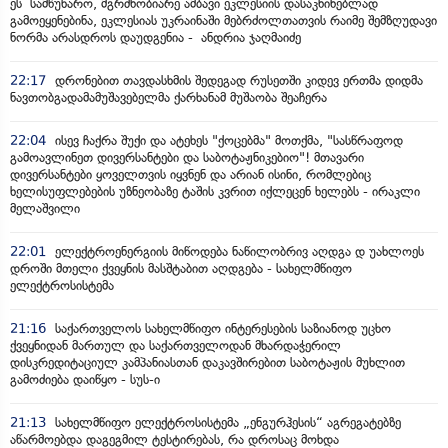
ეს სამწუხარო, მგრძნობიარე ამბავი ეკლესიის დასაკნინებლად
გამოეყენებინა, ეკლესიას უკრაინაში მებრძოლთათვის რაიმე შემზღუდავი
ნორმა არასდროს დაუდგენია - ანდრია ჯაღმაიძე
22:17
დრონებით თავდასხმის შედეგად რუსეთში კიდევ ერთმა დიდმა
ნავთობგადამამუშავებელმა ქარხანამ მუშაობა შეაჩერა
22:04
ისევ ჩაქრა შუქი და ატეხეს "ქოცებმა" მოთქმა, "სასწრაფოდ
გამოავლინეთ დივერსანტები და საბოტაჟნიკებიო"! მთავარი
დივერსანტები ყოველთვის იყვნენ და არიან ისინი, რომლებიც
ხელისუფლებების უზნეობაზე ტაშის კვრით იქლეცენ ხელებს - ირაკლი
მელაშვილი
22:01
ელექტროენერგიის მიწოდება ნაწილობრივ აღდგა დ უახლოეს
დროში მთელი ქვეყნის მასშტაბით აღდგება - სახელმწიფო
ელექტროსისტემა
21:16
საქართველოს სახელმწიფო ინტერესების საზიანოდ უცხო
ქვეყნიდან მართულ და საქართველოდან მხარდაჭერილ
დისკრედიტაციულ კამპანიასთან დაკავშირებით საბოტაჟის მუხლით
გამოძიება დაიწყო - სუს-ი
21:13
სახელმწიფო ელექტროსისტემა „ენგურჰესის“ აგრეგატებზე
აწარმოებდა დაგეგმილ ტესტირებას, რა დროსაც მოხდა