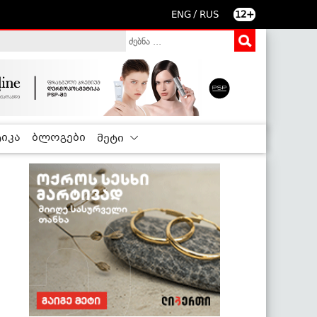
/
ENG
RUS
12+
იკა
ბლოგები
მეტი